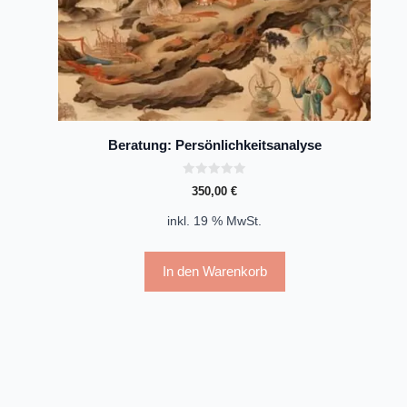
Beratung: Persönlichkeitsanalyse
0
350,00
€
v
o
n
inkl. 19 % MwSt.
5
In den Warenkorb