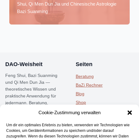
Shui, Qi Men Dun Jia und Chinesische Astrologie
Bazi Suanming
DAO-Weisheit
Seiten
Feng Shui, Bazi Suanming
Beratung
und Qi Men Dun Jia —
BaZi Rechner
theoretisches Wissen und
Blog
praktische Anwendung für
Shop
jedermann. Beratung,
Seminare und Community.
Kostenlos
Cookie-Zustimmung verwalten
Instagram
Telegram
Um dir ein optimales Erlebnis zu bieten, verwenden wir Technologien wie
Cookies, um Geräteinformationen zu speichern und/oder darauf
zuzugreifen. Wenn du diesen Technologien zustimmst, können wir Daten
Rechtliches
Kontakt