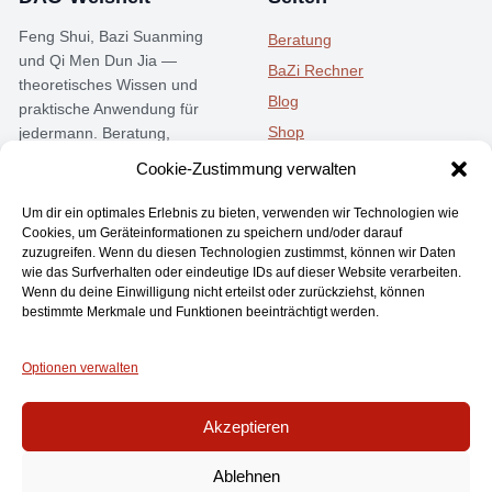
Feng Shui, Bazi Suanming
Beratung
und Qi Men Dun Jia —
BaZi Rechner
theoretisches Wissen und
Blog
praktische Anwendung für
Shop
jedermann. Beratung,
Seminare und Community.
Kostenlos
Cookie-Zustimmung verwalten
Instagram
Telegram
Um dir ein optimales Erlebnis zu bieten, verwenden wir Technologien wie
Cookies, um Geräteinformationen zu speichern und/oder darauf
zuzugreifen. Wenn du diesen Technologien zustimmst, können wir Daten
Rechtliches
Kontakt
wie das Surfverhalten oder eindeutige IDs auf dieser Website verarbeiten.
Wenn du deine Einwilligung nicht erteilst oder zurückziehst, können
AGB
Keller Systems GmbH
bestimmte Merkmale und Funktionen beeinträchtigt werden.
Datenschutz
Bergstraße 19
Impressum
99089 Erfurt
Optionen verwalten
Widerrufsrecht
support@dao-weisheit.de
Akzeptieren
Mein Konto
Mo-Fr 09:00 - 17:00
Ablehnen